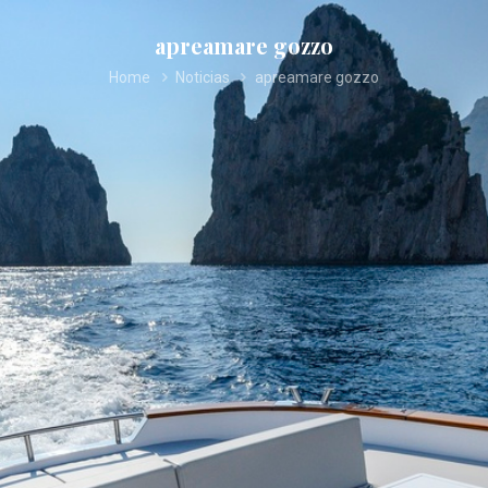
apreamare gozzo
Home
Noticias
apreamare gozzo