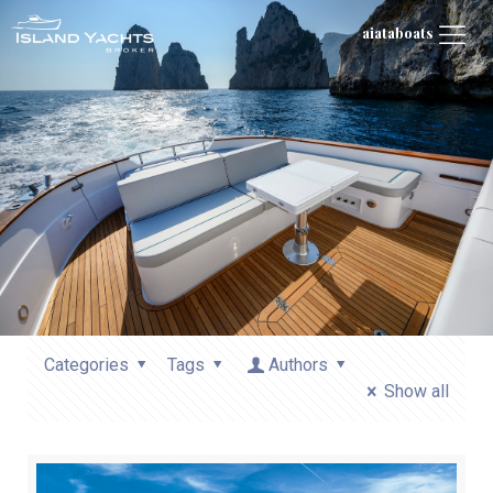
aiataboats
Categories
Tags
Authors
Show all