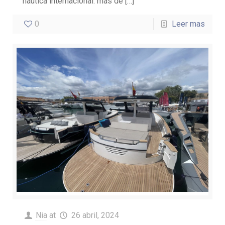
náutica internacional: más de
[…]
0
Leer mas
Nia
at
26 abril, 2024