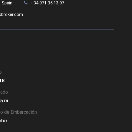
, Spain
+ 34 971 35 13 97
sbroker.com
o
018
lado
.85 m
po de Embarcación
otor