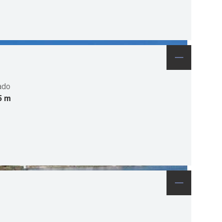
ado
5 m