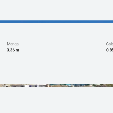
Manga
Cal
3.36 m
0.8