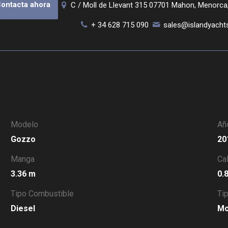
ontacta ahora
C / Moll de Llevant 315 07701 Mahon, Menorca
+ 34 628 715 090
sales@islandyacht
Modelo
Añ
Gozzo
2
Manga
Ca
3.36 m
0
Tipo Combustible
Ti
Diesel
M