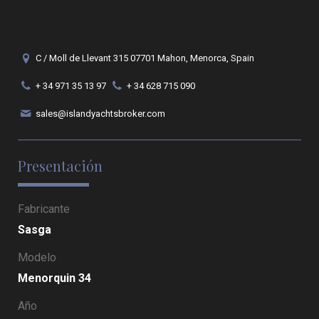
C / Moll de Llevant 315 07701 Mahon, Menorca, Spain
+ 34 971 35 13 97
+ 34 628 715 090
sales@islandyachtsbroker.com
Presentación
Fabricante
Sasga
Modelo
Menorquin 34
Año