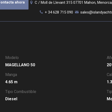
ontacta ahora
C / Moll de Llevant 315 07701 Mahon, Menorca
+ 34 628 715 090
sales@islandyacht
Modelo
Añ
MAGELLANO 50
2
Manga
Ca
4.65 m
1
Tipo Combustible
Ti
Diesel
M