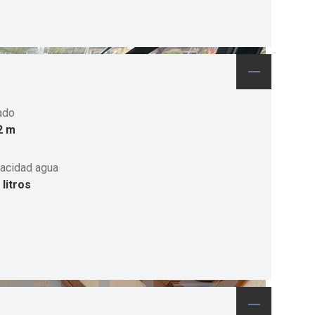
ado
2 m
acidad agua
 litros