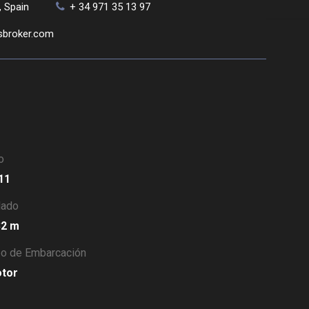
, Spain
+ 34 971 35 13 97
sbroker.com
o
011
lado
.32 m
po de Embarcación
otor