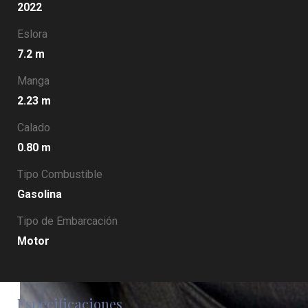
2022
Eslora
7.2 m
Manga
2.23 m
Calado
0.80 m
Tipo Combustible
Gasolina
Tipo de Embarcación
Motor
Especificaciones