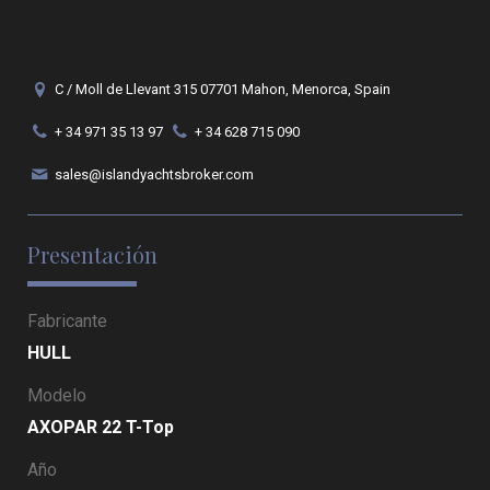
C / Moll de Llevant 315 07701 Mahon, Menorca, Spain
+ 34 971 35 13 97
+ 34 628 715 090
sales@islandyachtsbroker.com
Presentación
Fabricante
HULL
Modelo
AXOPAR 22 T-Top
Año